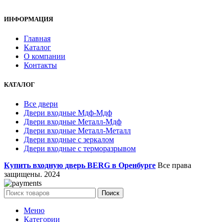
ИНФОРМАЦИЯ
Главная
Каталог
О компании
Контакты
КАТАЛОГ
Все двери
Двери входные Мдф-Мдф
Двери входные Металл-Мдф
Двери входные Металл-Металл
Двери входные с зеркалом
Двери входные с терморазрывом
Купить входную дверь BERG в Оренбурге
Все права
защищены.
2024
Поиск
Меню
Категории